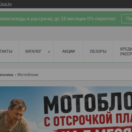
Deal.by
велосипеды в рассрочку до 18 месяцев 0% переплат
Пе
КРЕД
ТАКТЫ
КАТАЛОГ
АКЦИИ
ОБЗОРЫ
РАСС
техника
Мотоблоки