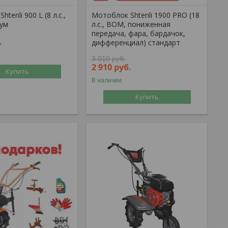
tenli 900 L (8 л.с.,
Мотоблок Shtenli 1900 PRO (18
иум
л.с., ВОМ, пониженная
передача, фара, бардачок,
.
дифференциал) стандарт
3 010
руб.
2 910
руб.
Купить
В наличии
Купить