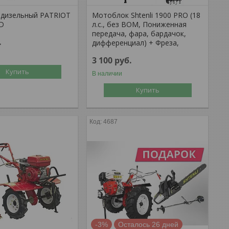
дизельный PATRIOT
Мотоблок Shtenli 1900 PRO (18
D
л.с., без ВОМ, Пониженная
передача, фара, бардачок,
.
дифференциал) + Фреза,
3 100
руб.
Купить
В наличии
Купить
4687
-3%
Осталось 26 дней