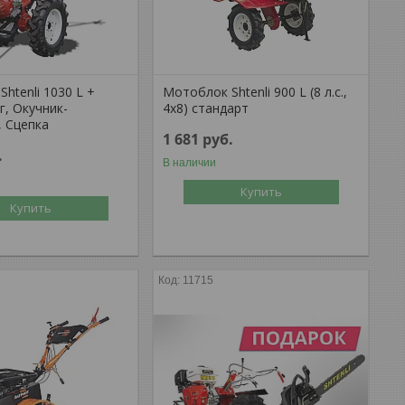
htenli 1030 L +
Мотоблок Shtenli 900 L (8 л.с.,
г, Окучник-
4x8) стандарт
, Сцепка
1 681
руб.
.
В наличии
Купить
Купить
11715