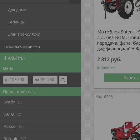
Для дома
Теплицы
Мотоблок Shtenli 1
Электроколяски
л.с., без ВОМ, Пон
передача, фара, ба
Товары с акциями
дифференциал) + Ф
ФИЛЬТРЫ
2 812
руб.
Цена
В наличии
Купить
Производитель
6236
Brado
2
RATO
2
Rossel
2
Shtenli
32