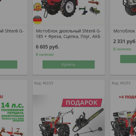
 Shtenli G-
Мотоблок дизельный Shtenli G-
Мотоблок
185 + Фреза, Сцепка, Плуг, АКБ
2 331
руб
6 605
руб.
В наличии
В наличии
Купить
46153
46153