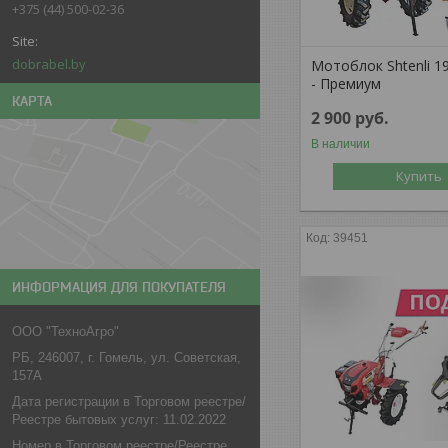
+375 (44) 500-02-36
dobrabel.by
Мотоблок Shtenli 1
- Премиум
КАРТА
2 900
руб.
В наличии
Купить
39451
ИНФОРМАЦИЯ ДЛЯ ПОКУПАТЕЛЯ
ООО "ТехноАгро"
РБ, 246007, г. Гомель, ул. Советская,
157А
Дата регистрации в Торговом реестре/
Реестре бытовых услуг: 11.02.2022
Номер в Торговом реестре/Реестре