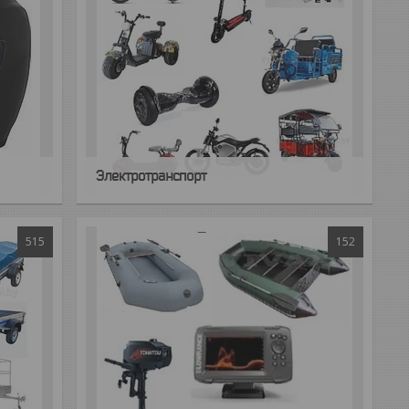
Электротранспорт
515
152