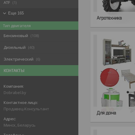
ATF
1
Еще 165
Агротехника
Тип двигателя
Бензиновый
108
Дизельный
40
Электрический
6
КОНТАКТЫ
Dobrabel.by
Продавец-Консультант
Для дома
Минск, Беларусь