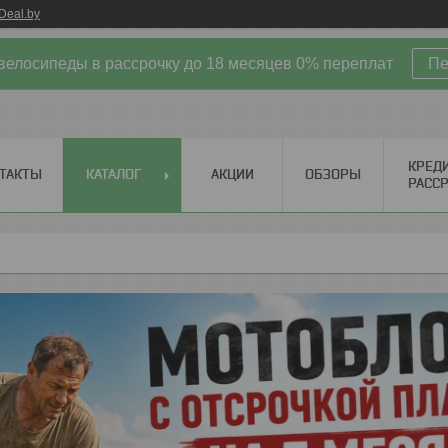
Deal.by
велосипеды в рассрочку до 18 месяцев 0% переплат
Пе
КРЕД
ТАКТЫ
КАТАЛОГ
АКЦИИ
ОБЗОРЫ
РАСС