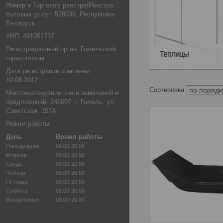
Номер в Торговом реестре/Реестре
бытовых услуг: 528539, Республика
Беларусь
УНП: 491051737
Регистрационный орган: Гомельский
Теплицы
горисполком
Дата регистрации компании:
10.08.2012
Местонахождение книги замечаний и
предложений: 246007, г. Гомель, ул.
Советская, 157А
Режим работы:
День
Время работы
Понедельник
09:00-20:00
Вторник
09:00-20:00
Среда
09:00-20:00
Четверг
09:00-20:00
Пятница
09:00-20:00
Суббота
09:00-20:00
Воскресенье
09:00-20:00