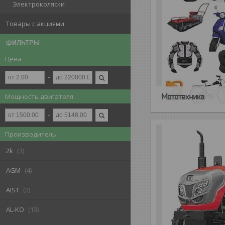
Электроколяски
Товары с акциями
ФИЛЬТРЫ
Цена
Мощность двигателя
Мототехника
Производитель
2k
3
AGM
4
AIST
2
AL-KO
13