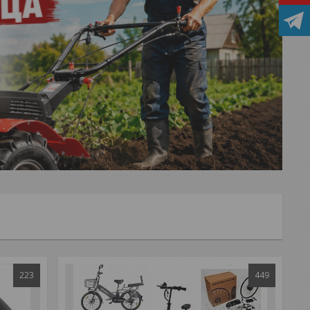
223
449