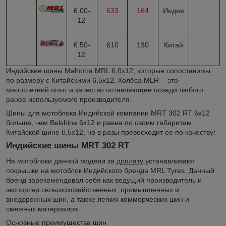
6.00-
633
164
Индия
12
6.50-
610
130
Китай
12
Индийские шины Malhotra MRL 6,0х12, которые сопоставимы
по размеру с Китайскими 6,5х12. Колёса MLR - это
многолетний опыт и качество оставляющее позади любого
ранее используемого производителя.
Шины для мотоблока Индийской компании MRT 302 RT 6х12
больше, чем Belshina 6х12 и равна по своим габаритам
Китайской шине 6,5х12, но в разы превосходит ее по качеству!
Индийские шины MRT 302 RT
На мотоблоки данной модели за
доплату
устанавливают
покрышки на мотоблок Индийского бренда MRL Tyres. Данный
бренд зарекомендовал себя как ведущий производитель и
экспортер сельскохозяйственных, промышленных и
внедорожных шин, а также легких коммерческих шин и
смежных материалов.
Основные преимущества шин