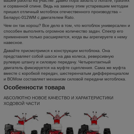
вашей работы на участке. Давно пора забыть о лопате, граблях
и сорванной спине. Ведь на замену этим устаревшим методам
пришел отличный мотоблок отечественного производства –
Беларус-012WM с двигателем Rato.
Чем он так хорош? Все дело в том, что мотоблок универсален и
способен выполнять огромное количество задач. Спектр его
применения только расширяется, когда вы агрегируете к нему
навесное.
Давайте присмотримся к конструкции мотоблока. Она
представляет собой шасси на два колеса, реверсивную
рулевую штангу и силовую передачу. Четырехтактный
двигатель фиксируется на муфте сцепления. Сама же муфта
вместе с коробкой передач, шестеренчатым дифференциалом
и ВОМом составляет механизм силовой передачи мотоблока.
Особенности товара
АБСОЛЮТНО НОВОЕ КАЧЕСТВО И ХАРАКТЕРИСТИКИ
ХОДОВОЙ ЧАСТИ