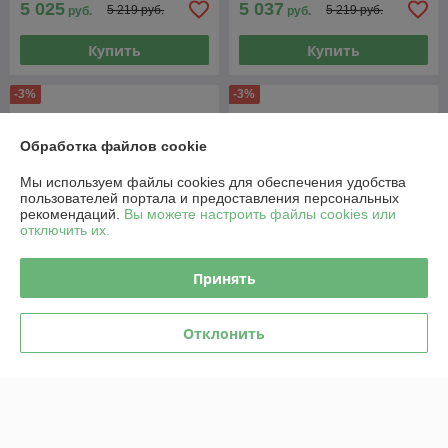
5 025
5 037
5 219 руб.
5 219 руб.
руб.
руб.
Купить
Купить
-3%
-3%
Обработка файлов cookie
Мы используем файлы cookies для обеспечения удобства
пользователей портала и предоставления персональных
рекомендаций.
Вы можете настроить файлы cookies или
отключить их.
Принять
Мотоблок Shtenli 1900 PRO
Мотоблок Беларус-012WM
(18 л.с., ВОМ, пониженная
(двигатель Lifan) премиум с
Отклонить
передача, фара, бардачок,
прицепом
дифференциал) стандарт
В наличии
В наличии
2 910
6 091
3 010 руб.
6 248 руб.
руб.
руб.
Купить
Купить