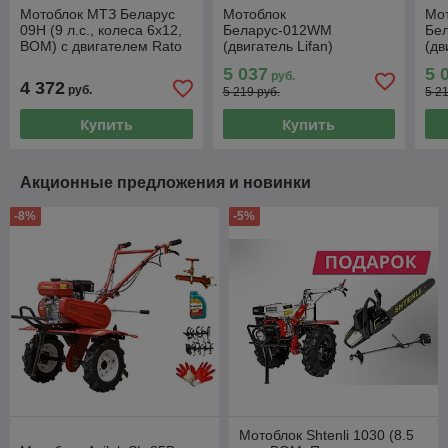
Мотоблок МТЗ Беларус
Мотоблок
Мо
09Н (9 л.с., колеса 6x12,
Беларус-012WM
Бе
ВОМ) с двигателем Rato
(двигатель Lifan)
(дв
стандарт
премиум
5 037
5 
руб.
4 372
руб.
5 219 руб.
5 2
Купить
Купить
Акционные предложения и новинки
-8%
-5%
Мотоблок Shtenli 1030 (8.5