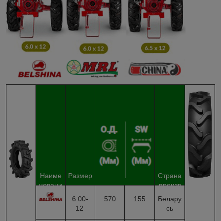
Наиме
Размер
Страна
новани
произв
е
одства
6.00-
570
155
Белару
12
сь