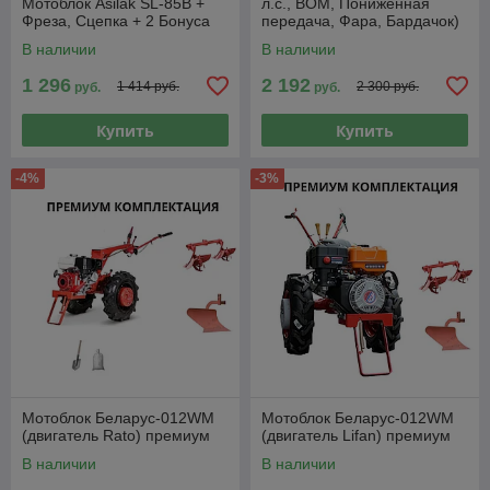
Мотоблок Asilak SL-85B +
л.с., ВОМ, Пониженная
Фреза, Сцепка + 2 Бонуса
передача, Фара, Бардачок)
+ Фреза
В наличии
В наличии
1 296
2 192
1 414 руб.
2 300 руб.
руб.
руб.
Купить
Купить
-4%
-3%
Мотоблок Беларус-012WM
Мотоблок Беларус-012WM
(двигатель Rato) премиум
(двигатель Lifan) премиум
В наличии
В наличии