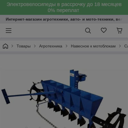
Электровелосипеды в рассрочку до 18 месяцев
0% переплат
Интернет-магазин агротехники, авто- и мото-техники, вело
Товары
Агротехника
Навесное к мотоблокам
С