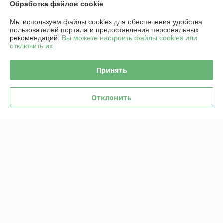
Обработка файлов cookie
Контакты
Мы используем файлы cookies для обеспечения удобства
пользователей портала и предоставления персональных
Доставка и оплата
рекомендаций.
Вы можете настроить файлы cookies или
отключить их.
График работы
Принять
Полная версия сайта
Отклонить
Политика обработки cookies
Сайт создан на платформе Deal.by
Информация для покупателя
Юридическое лицо:
ООО "ТехноАгро"
РБ, 246007, г. Гомель, ул. Советская, 157А