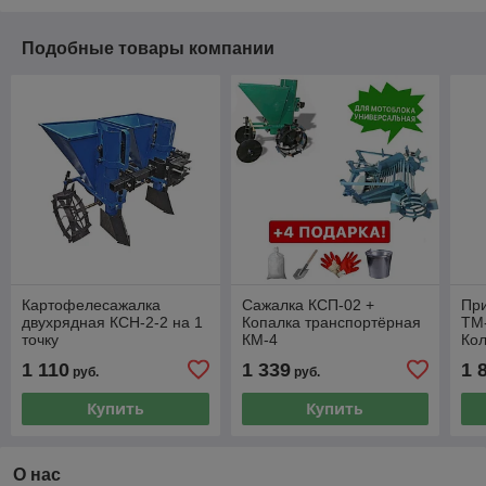
Подобные товары компании
Картофелесажалка
Сажалка КСП-02 +
При
двухрядная КСН-2-2 на 1
Копалка транспортёрная
ТМ
точку
КМ-4
Кол
1 110
1 339
1 
руб.
руб.
Купить
Купить
О нас