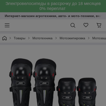
Электровелосипеды в рассрочку до 18 месяцев
0% переплат
Интернет-магазин агротехники, авто- и мото-техники, вело
Товары
Мототехника
Мотоэкипировка
Мотозащ