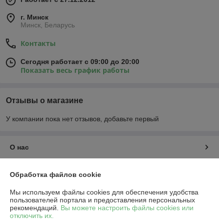
г. Минск
Минск, Беларусь
Контакты
Сегодня работает с 09:00 до 20:00
Показать весь график работы
Отзывы о магазине
У компании пока нет отзывов, добавьте первый
О нас
Контакты
Обработка файлов cookie
Мы используем файлы cookies для обеспечения удобства
Доставка и оплата
пользователей портала и предоставления персональных
рекомендаций.
Вы можете настроить файлы cookies или
отключить их.
График работы