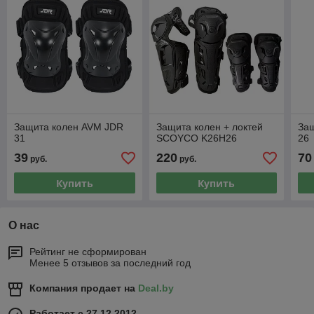
Защита колен AVM JDR
Защита колен + локтей
За
31
SCOYCO K26H26
26
39
220
70
руб.
руб.
Купить
Купить
О нас
Рейтинг не сформирован
Менее 5 отзывов за последний год
Компания продает на
Deal.by
Работает с 27.12.2012