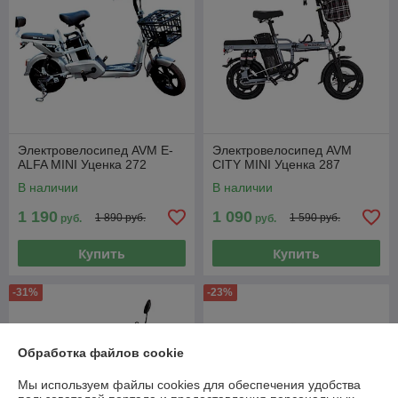
Электровелосипед AVM E-
Электровелосипед AVM
ALFA MINI Уценка 272
CITY MINI Уценка 287
В наличии
В наличии
1 190
1 090
1 890 руб.
1 590 руб.
руб.
руб.
Купить
Купить
-31%
-23%
Обработка файлов cookie
Мы используем файлы cookies для обеспечения удобства