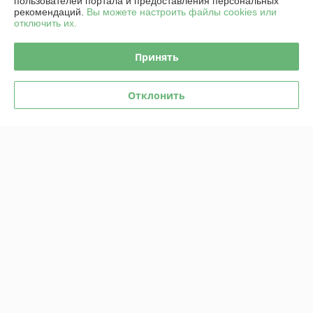
пользователей портала и предоставления персональных
рекомендаций.
Вы можете настроить файлы cookies или
отключить их.
Принять
Электровелосипед AVM
Электровелосипед AVM
INTRO 500 Уценка 295
Avenger
Отклонить
В наличии
В наличии
1 640
2 750
2 390 руб.
3 590 руб.
руб.
руб.
Купить
Купить
-23%
-22%