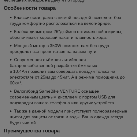
Особенности товара
Классическая рама с низкой посадкой позволяет без
труда комфортно расположиться на велогибриде.
Колёса диаметром 26"дюймов оптимальной ширины,
обеспечивают хороший накат и плавность хода.
Мощный мотор в 350W поможет вам без труда
преодолет все препятствия на вашем пути.
Современная съёмная литийонная
батарея собственной разработки ёмкостью
в 10.4Ан позволит вам совершать поездки только на
электротяге от 25км до 45км*. А в режиме помощника до
60км*.
Велогибрид SameBike VENTURE оснащён
современным цветным дисплеем с портом USB для
подзарядки вашего телефона или других устройств.
Так же в данной модели присутствуют полноразмерные
щитки для защиты от грязи и воды. Ваша одежда всегда
будет чистой.
Преимущества товара