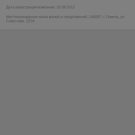
Дата регистрации компании: 10.08.2012
Местонахождение книги жалоб и предложений: 246007, г. Гомель, ул.
Советская, 157А