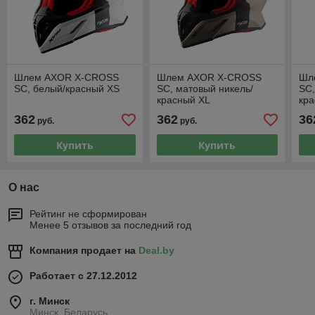
Шлем AXOR X-CROSS
Шлем AXOR X-CROSS
Шл
SC, белый/красный XS
SC, матовый никель/
SC,
красный XL
кра
362
362
36
руб.
руб.
Купить
Купить
О нас
Рейтинг не сформирован
Менее 5 отзывов за последний год
Компания продает на
Deal.by
Работает с 27.12.2012
г. Минск
Минск, Беларусь