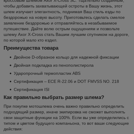
кроссовым шлемом Axor X-Cross SC. Тщательно созданным,
чтобы добавить захватывающей остроты в Вашу жизнь, этот
шлем излучает элегантность, поднимая Ваш стиль езды по
бездорожью на новую высоту. Приготовьтесь сделать смелое
заявление бездорожью и отправляйтесь в незабываемое
путешествие. Дайте волю острым ощущениям и позвольте
шлему Axor X-Cross стать Вашим лучшим спутником на дороге,
по которой мало кто ездил.
Преимущества товара
Двойное D-образное кольцо для надежной фиксации
Двойная подкладка из пенополистирола
Ударопрочный термопластик ABS
Сертификация – ECE R-22.06 и DOT FMVSS NO. 218
Сертификация ISI
Как правильно выбрать размер шлема?
При покупке мотошлема очень важно правильно определить
подходящий размер, иначе экипировка не сможет выполнять
свои защитные функции на 100%. Если вы уже определились с
типом и цветом будущего компаньона, то вот ваши следующие
действия: