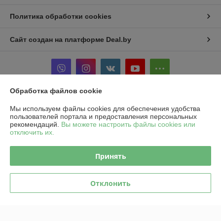
Политика обработки cookies
Сайт создан на платформе Deal.by
Обработка файлов cookie
Информация для покупателя
Мы используем файлы cookies для обеспечения удобства
пользователей портала и предоставления персональных
Юридическое лицо:
ООО "ТехноАгро"
рекомендаций.
Вы можете настроить файлы cookies или
РБ, 246007, г. Гомель, ул. Советская, 157А
отключить их.
Регистрационный номер ЕГР: 491051737
Принять
УНП: 491051737
Регистрационный орган: Гомельский горисполком
Отклонить
Дата регистрации компании: 10.08.2012
Местонахождение книги жалоб и предложений: 246007, г. Гомель, ул.
Советская, 157А