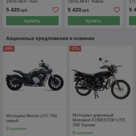
19/16 AK47 Red
19/16 AK47 Yellow
17/
5 420
5 420
5 
руб.
руб.
Купить
Купить
Акционные предложения и новинки
-29%
-27%
Мотоцикл дорожный
Мотоцикл Benda LFC 700
Motoland FORESTER LITE
серый
200 Уценка
В наличии
В наличии