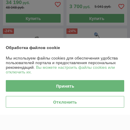
34 190
руб.
3 700
5 041 руб.
руб.
48 048 руб.
Купить
Купить
-24%
-24%
Обработка файлов cookie
Мы используем файлы cookies для обеспечения удобства
пользователей портала и предоставления персональных
рекомендаций.
Вы можете настроить файлы cookies или
отключить их.
Принять
Мотоцикл Shineray HUNTER
Мотоцикл ZID300 Стайер
R-200 XY200-4
Уценка
Отклонить
В наличии
В наличии
4 926
6 800
6 500 руб.
8 950 руб.
руб.
руб.
Купить
Купить