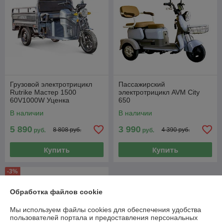
Грузовой электротрицикл
Пассажирский
Rutrike Мастер 1500
электротрицикл AVM City
60V1000W Уценка
650
В наличии
В наличии
5 890
3 990
8 808 руб.
4 390 руб.
руб.
руб.
Купить
Купить
-3%
Обработка файлов cookie
Мы используем файлы cookies для обеспечения удобства
пользователей портала и предоставления персональных