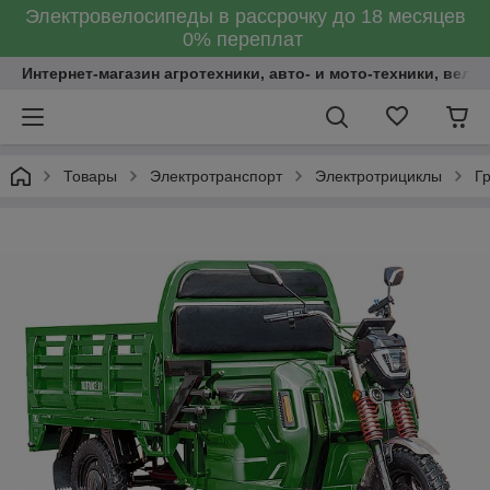
Электровелосипеды в рассрочку до 18 месяцев
0% переплат
Интернет-магазин агротехники, авто- и мото-техники, вело
Товары
Электротранспорт
Электротрициклы
Г