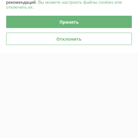
рекомендаций.
Вы можете настроить файлы cookies или
отключить их.
Принять
Электротрицикл AVM Cargo
Отклонить
mini 800
В наличии
4 790
4 950 руб.
руб.
Купить
О нас
Рейтинг не сформирован
Менее 5 отзывов за последний год
Компания продает на
Deal.by
Работает с 27.12.2012