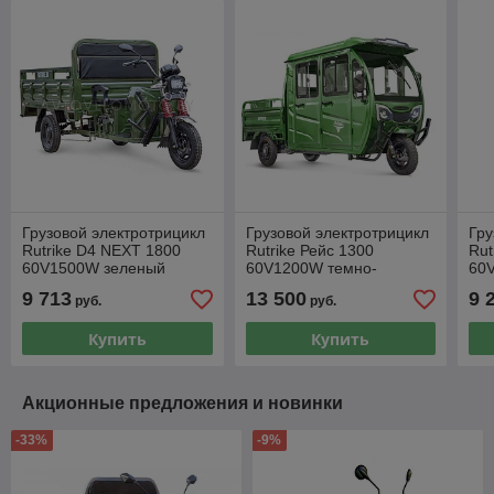
Грузовой электротрицикл
Грузовой электротрицикл
Гру
Rutrike D4 NEXT 1800
Rutrike Рейс 1300
Rut
60V1500W зеленый
60V1200W темно-
60
зеленый
9 713
13 500
9 
руб.
руб.
Купить
Купить
Акционные предложения и новинки
-33%
-9%