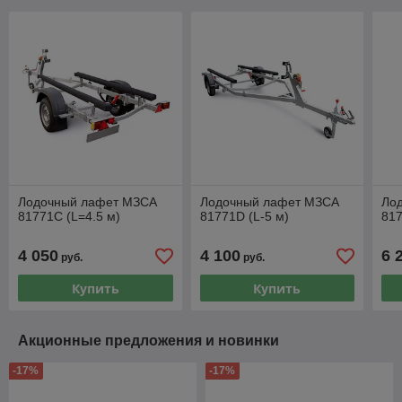
Лодочный лафет МЗСА
Лодочный лафет МЗСА
Ло
81771C (L=4.5 м)
81771D (L-5 м)
817
4 050
4 100
6 
руб.
руб.
Купить
Купить
Акционные предложения и новинки
-17%
-17%