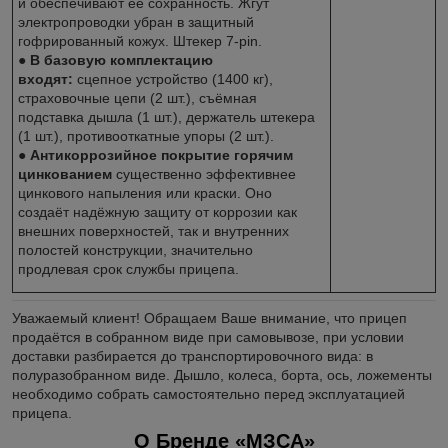
и обеспечивают её сохранность. Жгут
электропроводки убран в защитный
гофрированный кожух. Штекер
7-pin
.
● В базовую комплектацию
входят:
сцепное устройство (1400 кг),
страховочные цепи (2 шт.), съёмная
подставка дышла (1 шт.), держатель штекера
(1 шт.), противооткатные упоры (2 шт.).
●
Антикоррозийное покрытие горячим
цинкованием
существенно эффективнее
цинкового напыления или краски. Оно
создаёт надёжную защиту от коррозии как
внешних поверхностей, так и внутренних
полостей конструкции, значительно
продлевая срок службы прицепа.
Уважаемый клиент! Обращаем Ваше внимание, что прицеп
продаётся в собранном виде при самовывозе, при условии
доставки разбирается до транспортировочного вида: в
полуразобранном виде. Дышло, колеса, борта, ось, ложементы
необходимо собрать самостоятельно перед эксплуатацией
прицепа.
О Бренде «МЗСА»