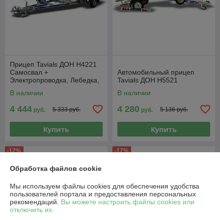
Прицеп Tavials ДОН Н4221
Самосвал +
Автомобильный прицеп
Электропроводка, Лебедка,
Tavials ДОН Н5521
Носовой упор, Подкатное
В наличии
В наличии
колесо, Килевой ролик +
4 444
4 280
5 333 руб.
5 136 руб.
руб.
руб.
Купить
Купить
-17%
-17%
Обработка файлов cookie
Мы используем файлы cookies для обеспечения удобства
пользователей портала и предоставления персональных
рекомендаций.
Вы можете настроить файлы cookies или
отключить их.