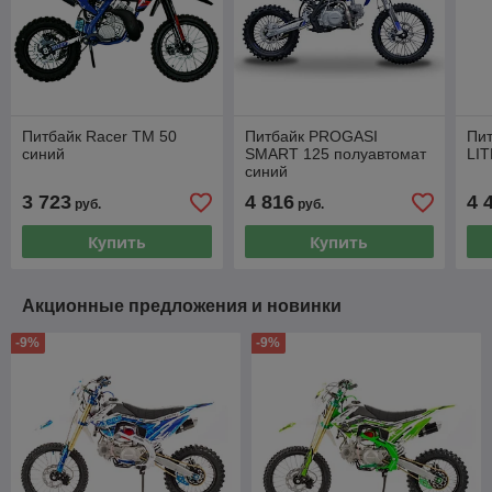
Питбайк Racer TM 50
Питбайк PROGASI
Пи
синий
SMART 125 полуавтомат
LIT
синий
3 723
4 816
4 
руб.
руб.
Купить
Купить
Акционные предложения и новинки
-9%
-9%