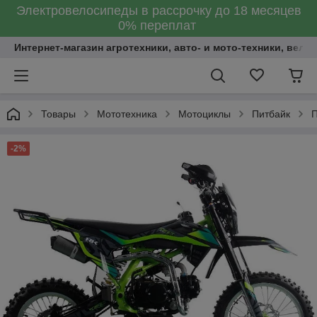
Электровелосипеды в рассрочку до 18 месяцев
0% переплат
Интернет-магазин агротехники, авто- и мото-техники, вело
Товары
Мототехника
Мотоциклы
Питбайк
П
-2%