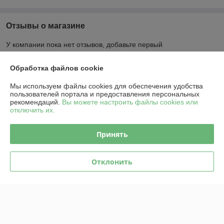
Отзывы о магазине
У компании пока нет отзывов, добавьте первый
Обработка файлов cookie
О нас
Мы используем файлы cookies для обеспечения удобства
пользователей портала и предоставления персональных
Контакты
рекомендаций.
Вы можете настроить файлы cookies или
отключить их.
Доставка и оплата
Принять
График работы
Отклонить
Полная версия сайта
Политика обработки cookies
Сайт создан на платформе Deal.by