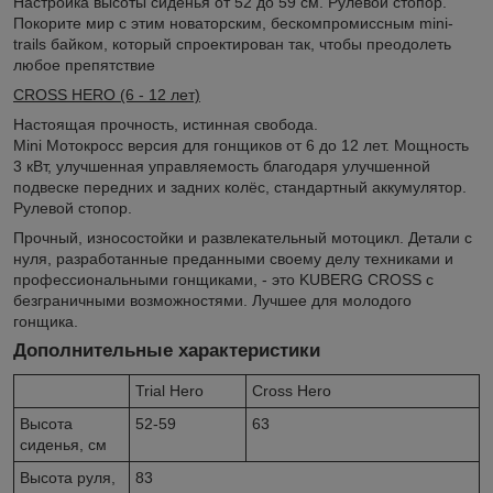
Настройка высоты сиденья от 52 до 59 см. Рулевой стопор.
Покорите мир с этим новаторским, бескомпромиссным mini-
trails байком, который спроектирован так, чтобы преодолеть
любое препятствие
CROSS HERO (6 - 12 лет)
Настоящая прочность, истинная свобода.
Mini Мотокросс версия для гонщиков от 6 до 12 лет. Мощность
3 кВт, улучшенная управляемость благодаря улучшенной
подвеске передних и задних колёс, стандартный аккумулятор.
Рулевой стопор.
Прочный, износостойки и развлекательный мотоцикл. Детали с
нуля, разработанные преданными своему делу техниками и
профессиональными гонщиками, - это KUBERG CROSS с
безграничными возможностями. Лучшее для молодого
гонщика.
Дополнительные характеристики
Trial Hero
Cross Hero
Высота
52-59
63
сиденья, см
Высота руля,
83