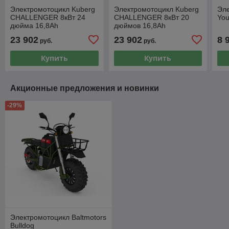
Электромотоцикл Kuberg
Электромотоцикл Kuberg
Эле
CHALLENGER 8кВт 24
CHALLENGER 8кВт 20
Yo
дюйма 16,8Ah
дюймов 16,8Ah
23 902
23 902
8 
руб.
руб.
Купить
Купить
Акционные предложения и новинки
-29%
Электромотоцикл Baltmotors
Bulldog