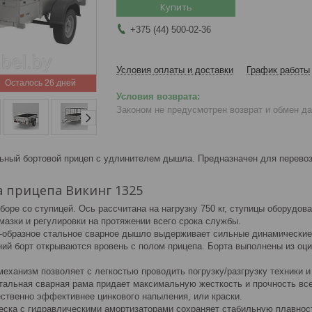
Купить
+375 (44) 500-02-36
Условия оплаты и доставки
График работы
Осталось 26 дней
Законом не предусмотрен возврат и обмен д
ный бортовой прицеп с удлинителем дышла. Предназначен для перевозки
 прицепа Викинг 1325
боре со ступицей. Ось рассчитана на нагрузку 750 кг, ступицы оборуд
мазки и регулировки на протяжении всего срока службы.
-образное стальное сварное дышло выдерживает сильные динамические 
ний борт открываются вровень с полом прицепа. Борта выполнены из оц
.
еханизм позволяет с легкостью проводить погрузку/разгрузку техники 
тальная сварная рама придает максимальную жесткость и прочность все
ственно эффективнее цинкового напыления, или краски.
еска с гидравлическими амортизаторами сохраняет стабильную плавност