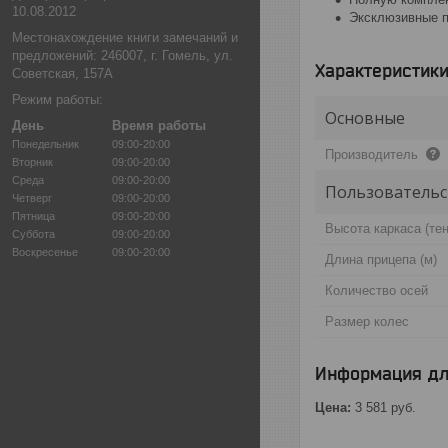
10.08.2012
Эксклюзивные п
Местонахождение книги замечаний и
предложений: 246007, г. Гомель, ул.
Характеристик
Советская, 157А
Режим работы:
Основные
День
Время работы
Понедельник
09:00-20:00
Производитель
Вторник
09:00-20:00
Среда
09:00-20:00
Пользовательс
Четверг
09:00-20:00
Пятница
09:00-20:00
Высота каркаса (тен
Суббота
09:00-20:00
Воскресенье
09:00-20:00
Длина прицепа (м)
Количество осей
Размер колес
Информация дл
Цена:
3 581
руб.