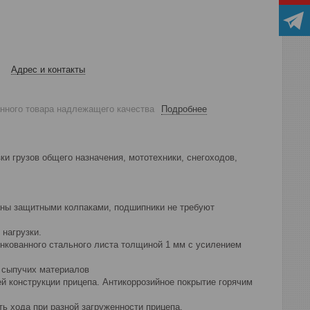
Адрес и контакты
анного товара надлежащего качества
Подробнее
 грузов общего назначения, мототехники, снегоходов,
ованы защитными колпаками, подшипники не требуют
нагрузки.
инкованного стального листа толщиной 1 мм с усилением
и сыпучих материалов
й конструкции прицепа. Антикоррозийное покрытие горячим
ь хода при разной загруженности прицепа.