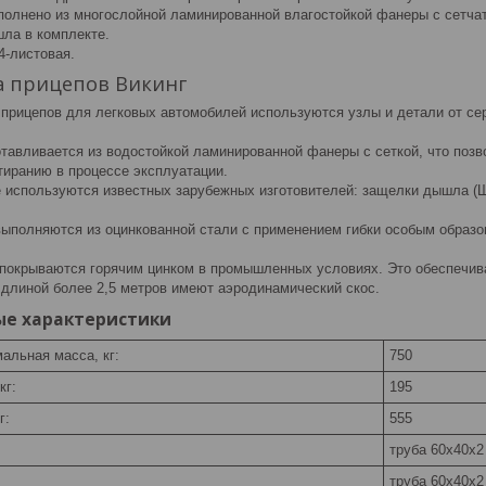
полнено из многослойной ламинированной влагостойкой фанеры с сетч
ла в комплекте.
4-листовая.
 прицепов Викинг
 прицепов для легковых автомобилей используются узлы и детали от се
тавливается из водостойкой ламинированной фанеры с сеткой, что позв
тиранию в процессе эксплуатации.
используются известных зарубежных изготовителей: защелки дышла (Шве
выполняются из оцинкованной стали с применением гибки особым образо
покрываются горячим цинком в промышленных условиях. Это обеспечива
 длиной более 2,5 метров имеют аэродинамический скос.
е характеристики
альная масса, кг:
750
кг:
195
г:
555
труба 60х40х2
труба 60х40х2