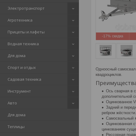
Электротранспорт
Агротехника
Прицепы и лафеты
-17%
Водная техника
Для дома
Спорт и отдых
Одноосный самосваль
квадроциклов.
Садовая техника
Преимущества
Инструмент
Ось сварная в с
дополнительной с
Оцинкованное V
Авто
Задний и перед
ребром жёсткости
Для дома
Самосвальный м
Оцинкованная с
Теплицы
цинкованием суще
Рессорная подв