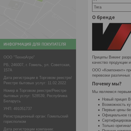
Тяга
О бренде
ИНФОРМАЦИЯ ДЛЯ ПОКУПАТЕЛЯ
ООО "ТехноАгро"
Прицепы Викинг разр
качество продукции и
РБ, 246007, г. Гомель, ул. Советская,
157А
ООО «Компонент» про
перевозки различных 
Дата регистрации в Торговом реестре/
Почему мы?
Реестре бытовых услуг: 11.02.2022
Номер в Торговом реестре/Реестре
Мы являемся первым 
бытовых услуг: 528539, Республика
Новый прицеп Ви
Беларусь
Возможность ку
УНП: 491051737
Первые цены бе
Официальное га
Регистрационный орган: Гомельский
Сертифицирован
горисполком
Только оригина
Дата регистрации компании:
Полную компле