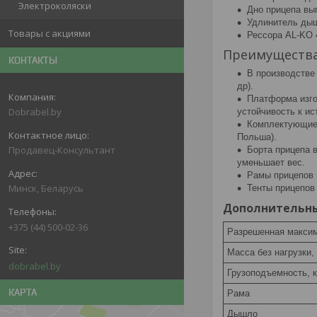
Электроколяски
Дно прицепа вы
Удлинитель дыш
Товары с акциями
Рессора AL-KO 
Преимущества
КОНТАКТЫ
В производстве
др).
Платформа изго
Dobrabel.by
устойчивость к ис
Комплектующие 
Польша).
Продавец-Консультант
Борта прицепа 
уменьшает вес.
Рамы прицепов 
Минск, Беларусь
Тенты прицепов
Дополнительны
+375 (44) 500-02-36
Разрешенная максим
Масса без нагрузки, 
dobrabel.by
Грузоподъемность, к
КАРТА
Рама
Дышло