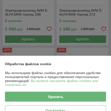
Электровелосипед AVM E-
Электровелосипед AVM E-
ALFA MINI Уценка 286
ALFA MINI Уценка 273
В наличии
В наличии
1 090
1 190
1 890 руб.
1 890 руб.
руб.
руб.
Купить
Купить
-37%
-31%
Обработка файлов cookie
Мы используем файлы cookies для обеспечения удобства
пользователей портала и предоставления персональных
рекомендаций.
Вы можете настроить файлы cookies или
отключить их.
Принять
Электровелосипед AVM E-
Электровелосипед AVM
ALFA MINI Уценка 272
CITY MINI Уценка 287
Отклонить