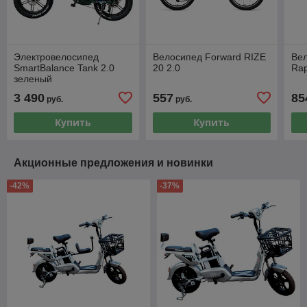
Электровелосипед
Велосипед Forward RIZE
Ве
SmartBalance Tank 2.0
20 2.0
Rap
зеленый
3 490
557
85
руб.
руб.
Купить
Купить
Акционные предложения и новинки
-42%
-37%