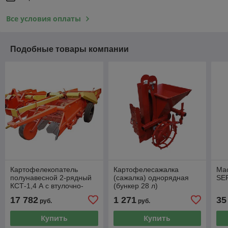
Все условия оплаты
Подобные товары компании
Картофелекопатель
Картофелесажалка
Ма
полунавесной 2-рядный
(сажалка) однорядная
SE
КСТ-1,4 А с втулочно-
(бункер 28 л)
роликовыми элеваторами
17 782
1 271
35
руб.
руб.
Купить
Купить