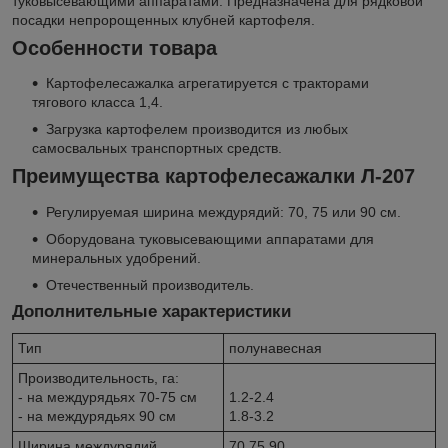
туковысевающими аппаратами. Предназначена для рядковой
посадки непророщенных клубней картофеля.
Особенности товара
Картофелесажалка агрегатируется с тракторами
тягового класса 1,4.
Загрузка картофелем производится из любых
самосвальных транспортных средств.
Преимущества картофелесажалки Л-207
Регулируемая ширина междурядий: 70, 75 или 90 см.
Оборудована туковысевающими аппаратами для
минеральных удобрений.
Отечественный производитель.
Дополнительные характеристики
Тип
полунавесная
Производительность, га:
- на междурядьях 70-75 см
1.2-2.4
- на междурядьях 90 см
1.8-3.2
Ширина междурядий
70,75,90