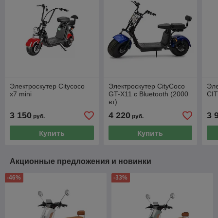
Электроскутер Citycoco
Электроскутер CityCoco
Эле
x7 mini
GT-X11 с Bluetooth (2000
СI
вт)
3 150
4 220
3 
руб.
руб.
Купить
Купить
Акционные предложения и новинки
-46%
-33%