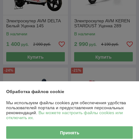
Электроскутер AVM DELTA
Электроскутер AVM KEREN
Белый Уценка 145
STARDUST Уценка 289
В наличии
В наличии
1 400
2 990
2 090 руб.
4 190 руб.
руб.
руб.
Купить
Купить
-24%
-21%
Обработка файлов cookie
Мы используем файлы cookies для обеспечения удобства
пользователей портала и предоставления персональных
рекомендаций.
Вы можете настроить файлы cookies или
отключить их.
Принять
Электроскутер AVM DELTA
Электроскутер Е1 серо-