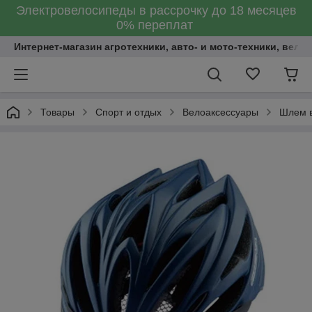
Электровелосипеды в рассрочку до 18 месяцев
0% переплат
Интернет-магазин агротехники, авто- и мото-техники, вело
Товары
Спорт и отдых
Велоаксессуары
Шлем в