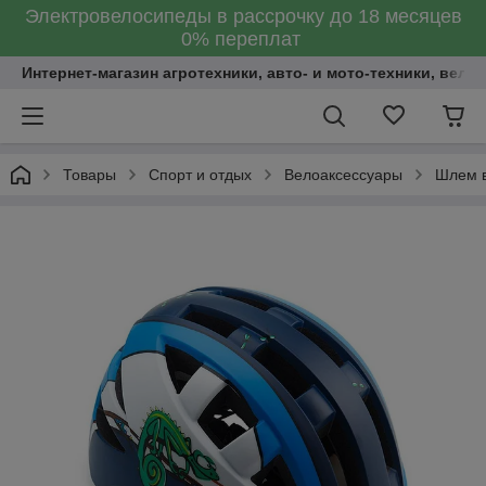
Электровелосипеды в рассрочку до 18 месяцев
0% переплат
Интернет-магазин агротехники, авто- и мото-техники, вело
Товары
Спорт и отдых
Велоаксессуары
Шлем в