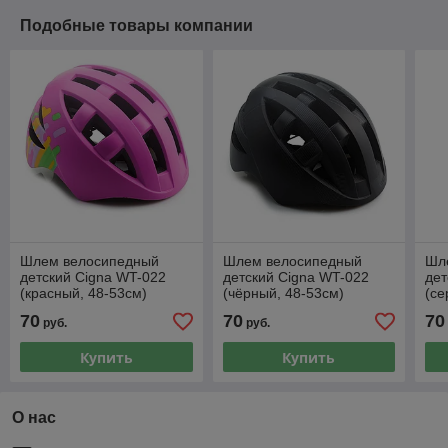
Подобные товары компании
Шлем велосипедный
Шлем велосипедный
Шл
детский Cigna WT-022
детский Cigna WT-022
дет
(красный, 48-53см)
(чёрный, 48-53см)
(се
70
70
70
руб.
руб.
Купить
Купить
О нас