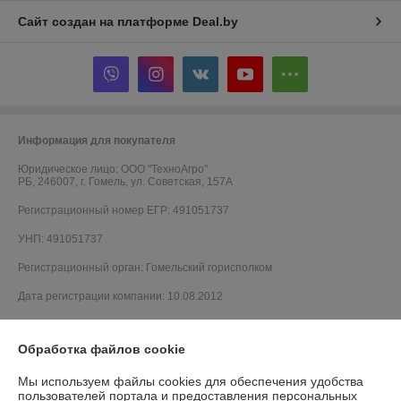
Сайт создан на платформе Deal.by
Информация для покупателя
Юридическое лицо:
ООО "ТехноАгро"
РБ, 246007, г. Гомель, ул. Советская, 157А
Регистрационный номер ЕГР: 491051737
УНП: 491051737
Регистрационный орган: Гомельский горисполком
Дата регистрации компании: 10.08.2012
Местонахождение книги жалоб и предложений: 246007, г. Гомель, ул.
Советская, 157А
Обработка файлов cookie
Мы используем файлы cookies для обеспечения удобства
пользователей портала и предоставления персональных