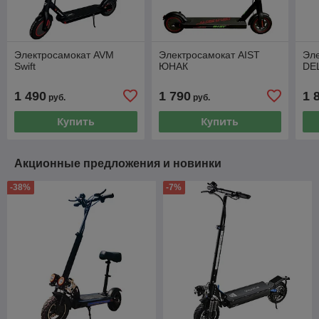
Электросамокат AVM
Электросамокат AIST
Эл
Swift
ЮНАК
DE
1 490
1 790
1 
руб.
руб.
Купить
Купить
Акционные предложения и новинки
-38%
-7%