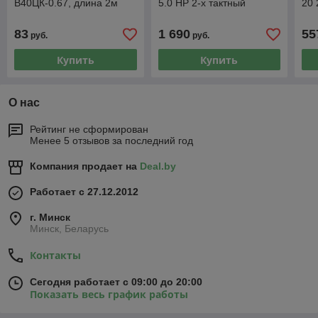
В40ЦК-0.67, длина 2м
5.0 HP 2-х тактный
20 
83
1 690
55
руб.
руб.
Купить
Купить
О нас
Рейтинг не сформирован
Менее 5 отзывов за последний год
Компания продает на
Deal.by
Работает с 27.12.2012
г. Минск
Минск, Беларусь
Контакты
Сегодня работает с 09:00 до 20:00
Показать весь график работы