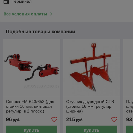
Терминал
Все условия оплаты
Подобные товары компании
Сцепка FM-643/653 (для
Окучник двурядный СТВ
Плу
стойки 16 мм, винтовая
(стойка 16 мм, регулир.
шир
регулир. в 2 плоск.)
ширина)
отв
96
215
93
руб.
руб.
Купить
Купить