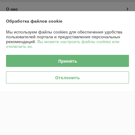
О нас
Обработка файлов cookie
Контакты
Мы используем файлы cookies для обеспечения удобства
пользователей портала и предоставления персональных
Доставка и оплата
рекомендаций.
Вы можете настроить файлы cookies или
отключить их.
График работы
Принять
Полная версия сайта
Отклонить
Политика обработки cookies
Сайт создан на платформе Deal.by
Информация для покупателя