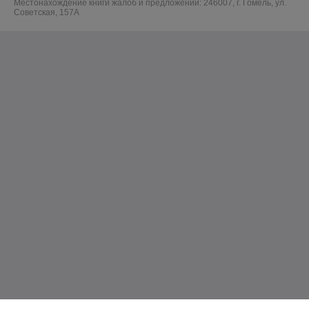
Местонахождение книги жалоб и предложений: 246007, г. Гомель, ул.
Советская, 157А