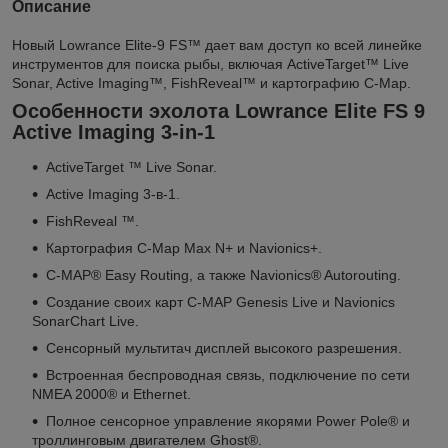
Описание
Новый Lowrance Elite-9 FS™ дает вам доступ ко всей линейке
инструментов для поиска рыбы, включая ActiveTarget™ Live
Sonar, Active Imaging™, FishReveal™ и картографию С-Map.
Особенности эхолота Lowrance Elite FS 9
Active Imaging 3-in-1
ActiveTarget ™ Live Sonar.
Active Imaging 3-в-1.
FishReveal ™.
Картография С-Map Max N+ и Navionics+.
C-MAP® Easy Routing, а также Navionics® Autorouting.
Создание своих карт C-MAP Genesis Live и Navionics
SonarChart Live.
Сенсорный мультитач дисплей высокого разрешения.
Встроенная беспроводная связь, подключение по сети
NMEA 2000® и Ethernet.
Полное сенсорное управление якорями Power Pole® и
троллинговым двигателем Ghost®.