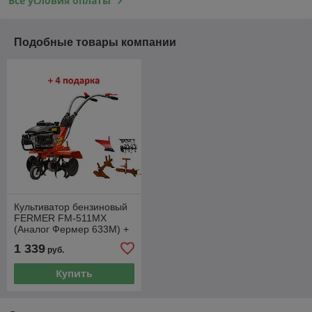
Все условия оплаты
Подобные товары компании
Культиватор бензиновый
FERMER FM-511MX
(Аналог Фермер 633M) +
Фреза, Плуг, Окучник,
1 339
руб.
Сцепка + 2 Бонуса
Купить