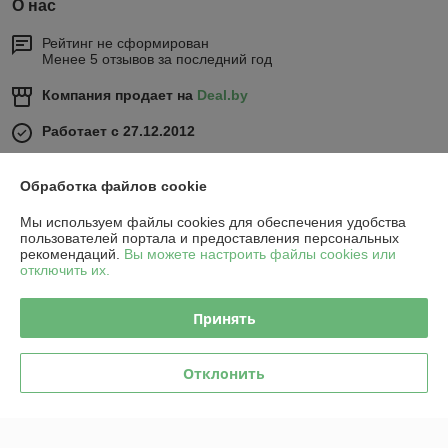
О нас
Рейтинг не сформирован
Менее 5 отзывов за последний год
Компания продает на
Deal.by
Работает с 27.12.2012
г. Минск
Минск, Беларусь
Обработка файлов cookie
Контакты
Мы используем файлы cookies для обеспечения удобства
пользователей портала и предоставления персональных
рекомендаций.
Вы можете настроить файлы cookies или
Сегодня работает с 09:00 до 20:00
отключить их.
Показать весь график работы
Принять
Отзывы о магазине
Отклонить
У компании пока нет отзывов, добавьте первый
О нас