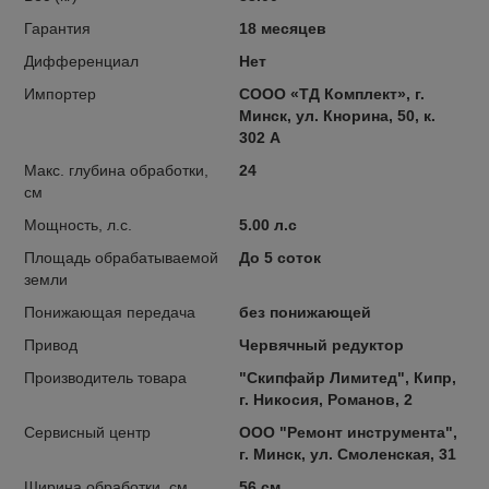
Гарантия
18 месяцев
Дифференциал
Нет
Импортер
СООО «ТД Комплект», г.
Минск, ул. Кнорина, 50, к.
302 А
Макс. глубина обработки,
24
см
Мощность, л.с.
5.00 л.с
Площадь обрабатываемой
До 5 соток
земли
Понижающая передача
без понижающей
Привод
Червячный редуктор
Производитель товара
"Скипфайр Лимитед", Кипр,
г. Никосия, Романов, 2
Сервисный центр
ООО "Ремонт инструмента",
г. Минск, ул. Смоленская, 31
Ширина обработки, см
56 см