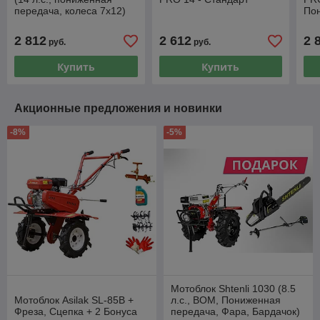
передача, колеса 7х12)
По
премиум
фар
ди
2 812
2 612
2 
руб.
руб.
Купить
Купить
Акционные предложения и новинки
-8%
-5%
Мотоблок Shtenli 1030 (8.5
Мотоблок Asilak SL-85B +
л.с., ВОМ, Пониженная
Фреза, Сцепка + 2 Бонуса
передача, Фара, Бардачок)