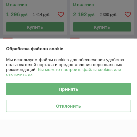
+ Фреза
В наличии
В наличии
1 296
2 192
1 414 руб.
2 300 руб.
руб.
руб.
Купить
Купить
-4%
-3%
Обработка файлов cookie
Мы используем файлы cookies для обеспечения удобства
пользователей портала и предоставления персональных
рекомендаций.
Вы можете настроить файлы cookies или
отключить их.
Принять
Отклонить
Мотоблок Беларус-012WM
Мотоблок Беларус-012WM
(двигатель Rato) премиум
(двигатель Lifan) премиум
В наличии
В наличии
5 025
5 037
5 219 руб.
5 219 руб.
руб.
руб.