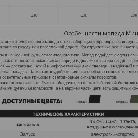
130
100
100
Особенности мопеда Мин
ктации отечественного мопеда стоит набор «цилиндро-поршневая группа
ения по городу или проселочной дороге. Конструктивные особенности у
ты и не большой руль велосипедного типа. Мопед подойдет людям невы
двеска: телескопическая вилка спереди и два амортизатора сзади. Пер
зов — достаточно четкий и информативный диск спереди, и надёжный и 
рямая посадка. На мягком и удобном сиденье свободно поместятся двое
 осветительные приборы и светодиодные сигналы поворотов.
асположена закрытая ёмкость-бардачок, а на штатный задний багажник 
тными дугами безопасности, а на верхней части цепи есть защитный кож