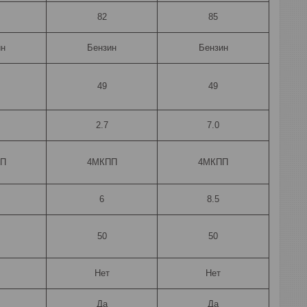
82
85
ин
Бензин
Бензин
49
49
2.7
7.0
П
4МКПП
4МКПП
6
8.5
50
50
Нет
Нет
Да
Да