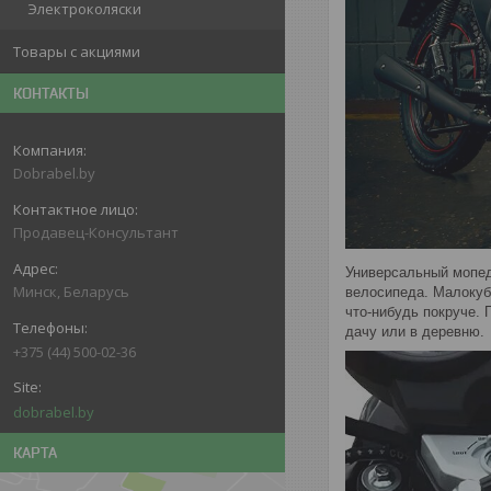
Электроколяски
Товары с акциями
КОНТАКТЫ
Dobrabel.by
Продавец-Консультант
Универсальный мопед 
Минск, Беларусь
велосипеда. Малокуб
что-нибудь покруче.
дачу или в деревню.
+375 (44) 500-02-36
dobrabel.by
КАРТА