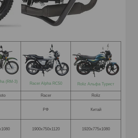
ha (RM-3)
Racer Alpha RC50
Roliz Альфа Турист
oto
Racer
Roliz
РФ
Китай
х1080
1900х750х1120
1920x775x1080