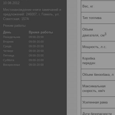
10.08.2012
Вес, кг
Местонахождение книги замечаний и
предложений: 246007, г. Гомель, ул.
Тип топлива
Советская, 157А
Режим работы:
Объем
День
Время работы
3
двигателя, см
Понедельник
09:00-20:00
Вторник
09:00-20:00
Среда
09:00-20:00
Мощность, л.с.
Четверг
09:00-20:00
Пятница
09:00-20:00
Коробка
Суббота
09:00-20:00
передач
Воскресенье
09:00-20:00
Объем бензобака, л
Максимальная
скорость, км/ч
Усиленная рама
Дуги безопасности