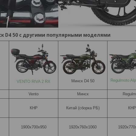
ск D4 50 с другими популярными моделями
Regulmoto Alp
Минск D4 50
VENTO RIVA 2 RX
Vento
Минск
Regulm
КНР
Китай (сборка РБ)
КНР
1900х700х950
1920x760x1060
1920х770