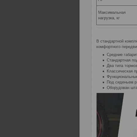
Максимальная
нагрузка, кг
В стандартной компле
комфортного передвиж
Средние габари
Стандартная по
Два типа тормо
Классическая п
Функциональные
Под сиденьем р
Оборудован шта