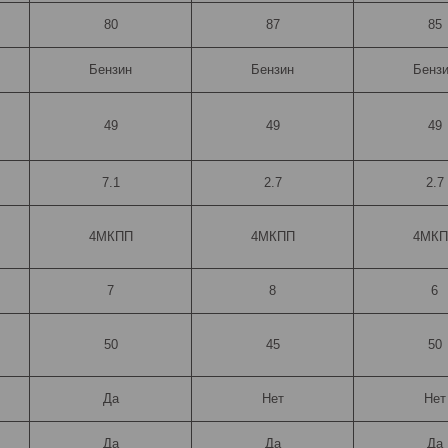
80
87
85
Бензин
Бензин
Бенз
49
49
49
7.1
2.7
2.7
4МКПП
4МКПП
4МКП
7
8
6
50
45
50
Да
Нет
Нет
Да
Да
Да