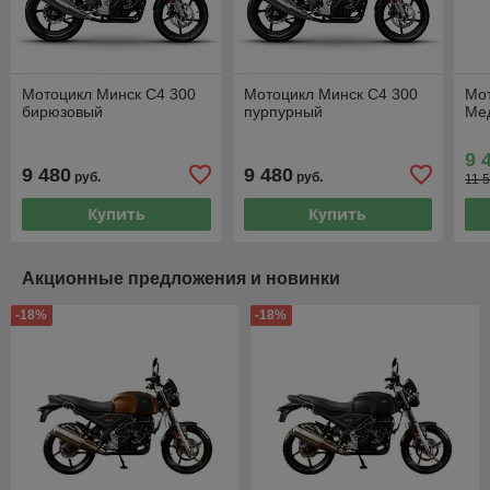
Мотоцикл Минск C4 300
Мотоцикл Минск C4 300
Мот
бирюзовый
пурпурный
Ме
9 
9 480
9 480
руб.
руб.
11 
Купить
Купить
Акционные предложения и новинки
-18%
-18%