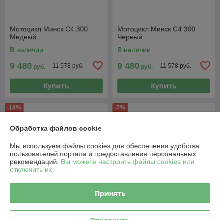
Мотоцикл Минск C4 300
Мотоцикл Минск C4 300
Медный
Черный
В наличии
В наличии
9 480
9 480
11 578 руб.
11 578 руб.
руб.
руб.
Купить
Купить
-18%
-7%
Обработка файлов cookie
Мы используем файлы cookies для обеспечения удобства
пользователей портала и предоставления персональных
рекомендаций.
Вы можете настроить файлы cookies или
отключить их.
Принять
Мотоцикл Минск C4 300
Мотоцикл Racer RC 250CK-