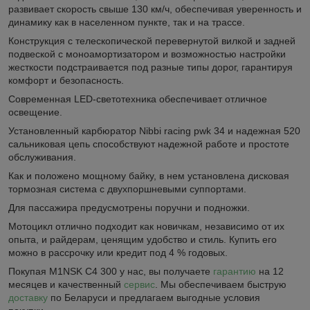
развивает скорость свыше 130 км/ч, обеспечивая уверенность и
динамику как в населенном пункте, так и на трассе.
Конструкция с телескопической перевернутой вилкой и задней
подвеской с моноамортизатором и возможностью настройки
жесткости подстраивается под разные типы дорог, гарантируя
комфорт и безопасность.
Современная LED-светотехника обеспечивает отличное
освещение.
Установленный карбюратор Nibbi racing pwk 34 и надежная 520
сальниковая цепь способствуют надежной работе и простоте
обслуживания.
Как и положено мощному байку, в нем установлена дисковая
тормозная система с двухпоршневыми суппортами.
Для пассажира предусмотрены поручни и подножки.
Мотоцикл отлично подходит как новичкам, независимо от их
опыта, и райдерам, ценящим удобство и стиль. Купить его
можно в рассрочку или кредит под 4 % годовых.
Покупая M1NSK C4 300 у нас, вы получаете
гарантию
на 12
месяцев и качественный
сервис
. Мы обеспечиваем быструю
доставку
по Беларуси и предлагаем выгодные условия