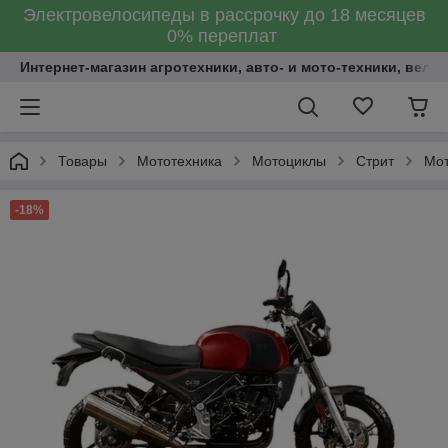
Электровелосипеды в рассрочку до 18 месяцев
0% переплат
Интернет-магазин агротехники, авто- и мото-техники, вело
Товары
Мототехника
Мотоциклы
Стрит
Мот
-18%