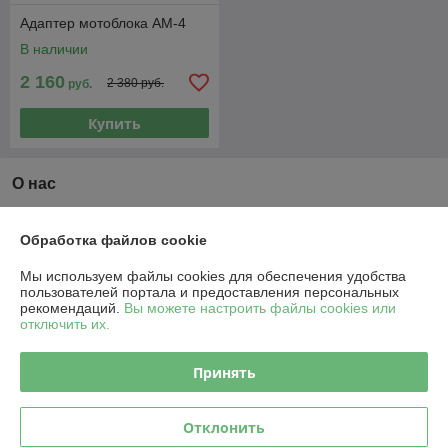
Адаптер мотоблока АМ-4
В наличии
2 160
2 380 руб.
руб.
Купить
О нас
Рейтинг не сформирован
Менее 5 отзывов за последний год
Обработка файлов cookie
Компания продает на
Deal.by
Мы используем файлы cookies для обеспечения удобства
пользователей портала и предоставления персональных
рекомендаций.
Вы можете настроить файлы cookies или
Работает с 27.12.2012
отключить их.
г. Минск
Минск, Беларусь
Принять
Контакты
Отклонить
Сегодня работает с 09:00 до 20:00