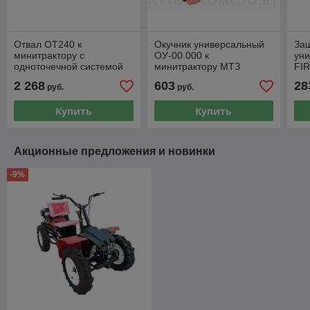
Отвал ОТ240 к
Окучник универсальный
Защ
минитрактору с
ОУ-00.000 к
ун
одноточечной системой
минитрактору МТЗ
FIR
22
2 268
603
28
руб.
руб.
Купить
Купить
Акционные предложения и новинки
-9%