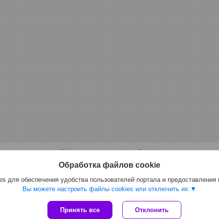
Сайт создан на платформе Deal.by
Политика обработки файлов cookies
Обработка файлов cookie
Dobrabel.by |
Пожаловаться на контент
Select Language
▼
s для обеспечения удобства пользователей портала и предоставления
Вы можете настроить файлы cookies или отключить их.
Принять все
Отклонить