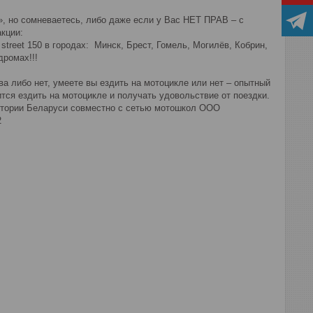
», но сомневаетесь, либо даже если у Вас НЕТ ПРАВ – с
кции:
street 150 в городах: Минск, Брест, Гомель, Могилёв, Кобрин,
ромах!!!
ава либо нет, умеете вы ездить на мотоцикле или нет – опытный
тся ездить на мотоцикле и получать удовольствие от поездки.
итории Беларуси совместно с сетью мотошкол ООО
2