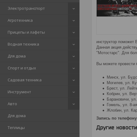
Электротранспорт
Агротехника
Прицепы и лафеты
инструктор поможет В
Водная техника
Данная акция действ
"Мотостарс". Для бо
Для дома
Вы можете провести 
Спорт и отдых
Минск, ул. Будс
Садовая техника
Могилев, ул. Ку
Брест, ул. Лейт
Инструмент
Кобрин, ул. Вер
Барановичи, ул
Авто
Гомель, ул. 8-а
Жлобин, ул. Ка
Для дома
Запись по телефону
Другие новости
Теплицы