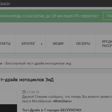
Deal.by
велосипеды в рассрочку до 18 месяцев 0% переплат
Пе
КРЕД
ТАКТЫ
КАТАЛОГ
АКЦИИ
ОБЗОРЫ
РАСС
ии
Бесплатный тест-драйв мотоциклов зид
ст-драйв мотоциклов ЗиД
27.08.18
Друзья! Спешим сообщить, что теперь Вы можете провест
без) в МотоШколах
«MotoStars
»
Тест-Драйв в 7 городах БЕСПЛАТНО!