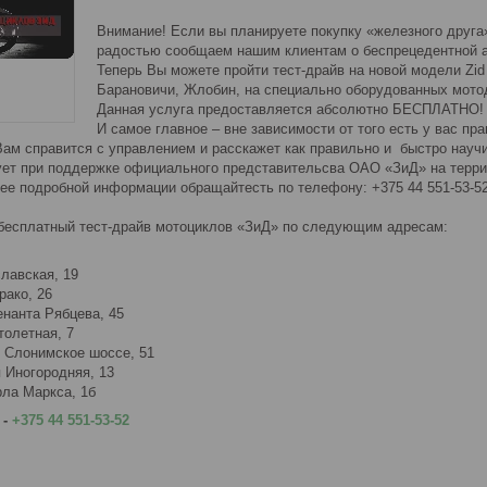
Внимание! Если вы планируете покупку «железного друга
радостью сообщаем нашим клиентам о беспрецедентной а
Теперь Вы можете пройти тест-драйв на новой модели Zid 
Барановичи, Жлобин, на специально оборудованных мотод
Данная услуга предоставляется абсолютно БЕСПЛАТНО!
И самое главное – вне зависимости от того есть у вас пр
ам справится с управлением и расскажет как правильно и быстро научи
ует при поддержке официального представительсва ОАО «ЗиД» на терр
лее подробной информации обращайтесть по телефону: +375 44 551-53-5
бесплатный тест-драйв мотоциклов «ЗиД» по следующим адресам:
лавская, 19
рако, 26
енанта Рябцева, 45
толетная, 7
. Слонимское шоссе, 51
я Иногородняя, 13
рла Маркса, 1б
 -
+375 44 551-53-52