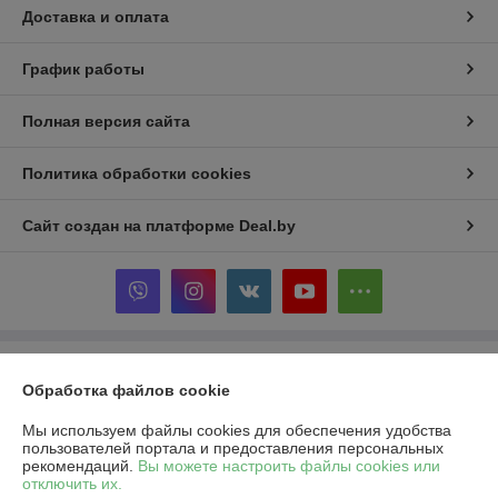
Доставка и оплата
График работы
Полная версия сайта
Политика обработки cookies
Сайт создан на платформе Deal.by
Информация для покупателя
Обработка файлов cookie
Юридическое лицо:
ООО "ТехноАгро"
РБ, 246007, г. Гомель, ул. Советская, 157А
Мы используем файлы cookies для обеспечения удобства
пользователей портала и предоставления персональных
Регистрационный номер ЕГР: 491051737
рекомендаций.
Вы можете настроить файлы cookies или
отключить их.
УНП: 491051737