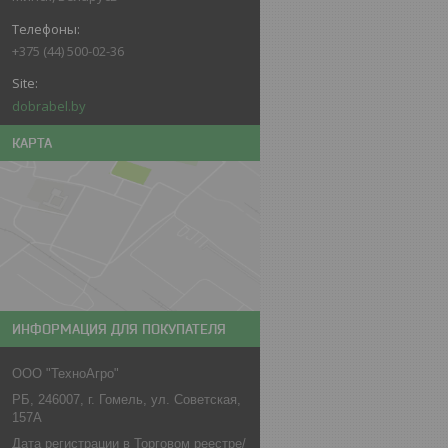
+375 (44) 500-02-36
dobrabel.by
КАРТА
ИНФОРМАЦИЯ ДЛЯ ПОКУПАТЕЛЯ
ООО "ТехноАгро"
РБ, 246007, г. Гомель, ул. Советская,
157А
Дата регистрации в Торговом реестре/