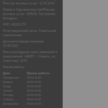
Реестре бытовых услуг: 11.02.2022
Номер в Торговом реестре/Реестре
бытовых услуг: 528539, Республика
Беларусь
УНП: 491051737
Регистрационный орган: Гомельский
горисполком
Дата регистрации компании:
10.08.2012
Местонахождение книги замечаний и
предложений: 246007, г. Гомель, ул.
Советская, 157А
Режим работы:
День
Время работы
Понедельник
09:00-20:00
Вторник
09:00-20:00
Среда
09:00-20:00
Четверг
09:00-20:00
Пятница
09:00-20:00
Суббота
09:00-20:00
Воскресенье
09:00-20:00