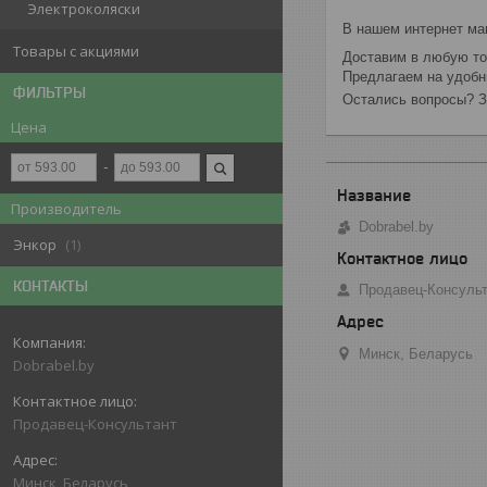
Электроколяски
В нашем интернет ма
Товары с акциями
Доставим в любую то
Предлагаем на удобн
ФИЛЬТРЫ
Остались вопросы? З
Цена
Производитель
Dobrabel.by
Энкор
1
КОНТАКТЫ
Продавец-Консуль
Минск, Беларусь
Dobrabel.by
Продавец-Консультант
Минск, Беларусь