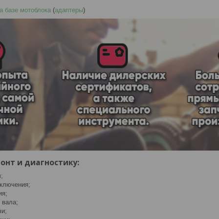
а базе мотоблока
(
адаптеры
)
онт и диагностику:
;
ключения;
ия;
 вала;
чи;