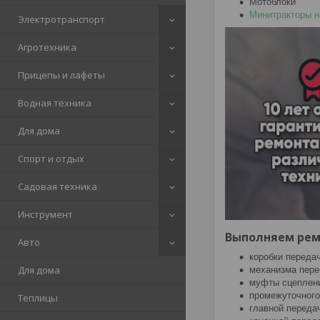
Мотоблоки
Минитракторы н
Электротранспорт
Агротехника
Прицепы и лафеты
Водная техника
Для дома
Спорт и отдых
Садовая техника
Инструмент
Выполняем рем
Авто
коробки передач
Для дома
механизма пере
муфты сцеплен
промежуточного
Теплицы
главной переда