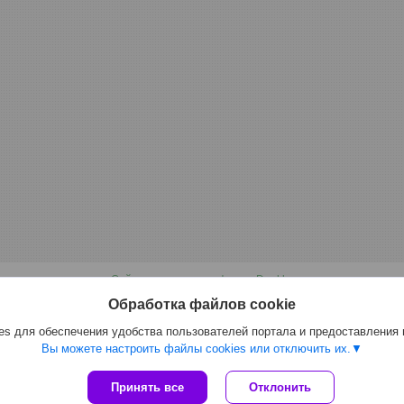
Сайт создан на платформе Deal.by
Политика обработки файлов cookies
Обработка файлов cookie
Dobrabel.by |
Пожаловаться на контент
Select Language
▼
s для обеспечения удобства пользователей портала и предоставления
Вы можете настроить файлы cookies или отключить их.
Принять все
Отклонить