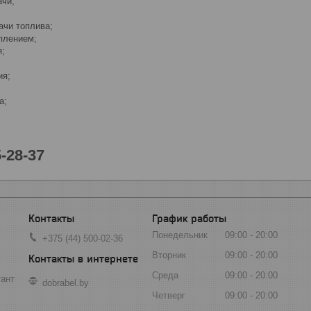
ачи;
ачи топлива;
плением;
я;
ия;
а;
5-28-37
График работы
Понедельник
09:00
20:00
+375 (44) 500-02-36
Вторник
09:00
20:00
Среда
09:00
20:00
тант
dobrabel.by
Четверг
09:00
20:00