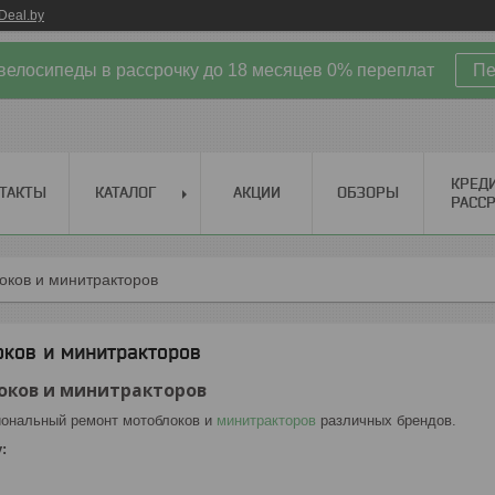
Deal.by
велосипеды в рассрочку до 18 месяцев 0% переплат
Пе
КРЕД
ТАКТЫ
КАТАЛОГ
АКЦИИ
ОБЗОРЫ
РАСС
оков и минитракторов
оков и минитракторов
оков и минитракторов
ональный ремонт мотоблоков и
минитракторов
различных брендов.
: