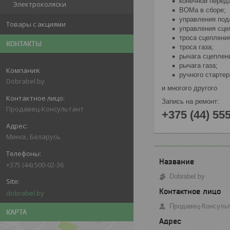
конечной перед
Электроколяски
ВОМа в сборе;
управления под
Товары с акциями
управления сце
троса сцеплени
КОНТАКТЫ
троса газа;
рычага сцеплен
рычага газа;
ручного стартер
Dobrabel.by
и многого другого
Запись на ремонт:
Продавец-Консультант
+375 (44) 55
Минск, Беларусь
+375 (44) 500-02-36
Dobrabel.by
dobrabel.by
Продавец-Консуль
КАРТА