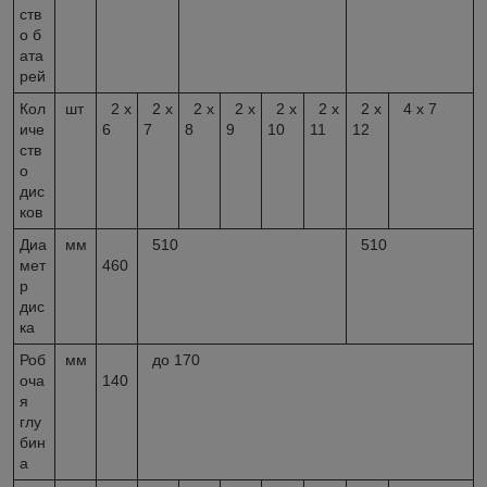
ств
о б
ата
рей
Кол
шт
2 х
2 х
2 х
2 х
2 х
2 х
2 х
4 х 7
иче
6
7
8
9
10
11
12
ств
о
дис
ков
Диа
мм
510
510
мет
460
р
дис
ка
Роб
мм
до 170
оча
140
я
глу
бин
а