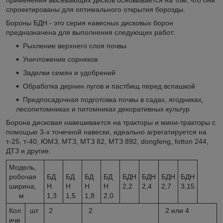
спроектированы для оптимального открытия борозды.
Бороны БДН - это серия навесных дисковых борон
предназначена для выполнения следующих работ:
Рыхление верхнего слоя почвы
Уничтожение сорняков
Заделки семян и удобрений
Обработка дернин лугов и пастбищ перед вспашкой
Предпосадочная подготовка почвы в садах, ягодниках,
лесопитомниках и питомниках декоративных культур
Борона дисковая навешивается на тракторы и мини-тракторы с
помощью 3-х точечной навески, идеально агрегатируется на
т-25, т-40, ЮМЗ, МТЗ, МТЗ 82, МТЗ 892, dongfeng, fotton 244,
ДТЗ и другие.
Модель,
робочая
БД
БД
БД
БД
БДН
БДН
БДН
БДН
ширина,
Н
Н
Н
Н
2,2
2,4
2,7
3,15
м
1,3
1,5
1,8
2,0
Кол
шт
2
2
2 или 4
иче