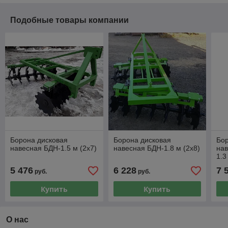
Подобные товары компании
Борона дисковая
Борона дисковая
Бор
навесная БДН-1.5 м (2х7)
навесная БДН-1.8 м (2х8)
нав
1.3
5 476
6 228
7 
руб.
руб.
Купить
Купить
О нас