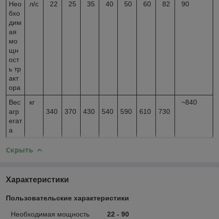
Нео
л/с
22
25
35
40
50
60
82
90
бхо
дим
ая
мо
щн
ост
ь тр
акт
ора
Вес
кг
~840
агр
340
370
430
540
590
610
730
егат
а
Скрыть
Характеристики
Пользовательские характеристики
Необходимая мощность
22 - 90